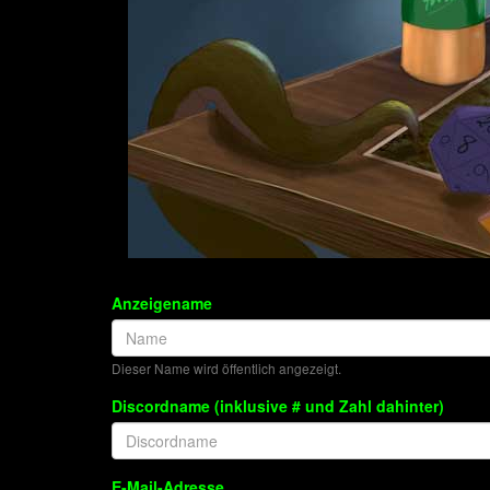
Anzeigename
Dieser Name wird öffentlich angezeigt.
Discordname (inklusive # und Zahl dahinter)
E-Mail-Adresse