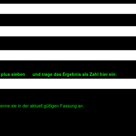
plus sieben und trage das Ergebnis als Zahl hier ein:
nne sie in der aktuell gültigen Fassung an.