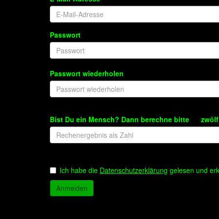
Passwort
Passwort wiederholen
Bist Du ein Mensch? Dann berechne bitte zwölf 
Ich habe die
Datenschutzerklärung
gelesen und erke